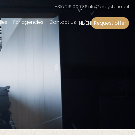
+316 216 900 36
info@okaystories.nl
ies
For agencies
Contact us
NL
/
EN
Request offer
Campaigns
ial
Advertising Campaign
(Re)branding Campaign
Recruitment Campaign