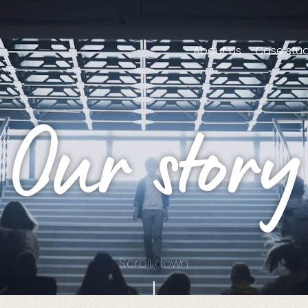
About us
Case stud
Commercials
Our story
TV/Online Commerc
Brand Film
Scroll down