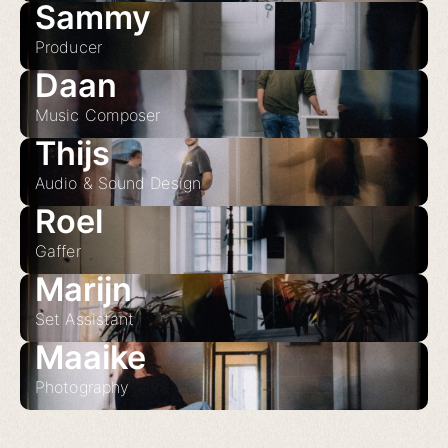
Sammy
Producer
Daan
Music Composer
Thijs
Audio & Sound Design
Roel
Gaffer
Marijn
Set Assistant
Maaike
Photography