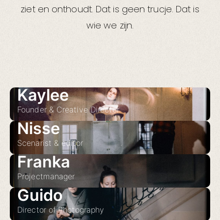
ziet en onthoudt. Dat is geen trucje. Dat is
wie we zijn.
Kaylee
Founder & Creative Director
Nisse
Scenarist & editor
Franka
Projectmanager
Guido
Director of Photography