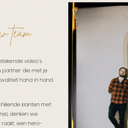
w team
tstekende video’s
 partner die met je
kwaliteit hand in hand
hillende klanten met
nel, denken we
 raakt: een hero-