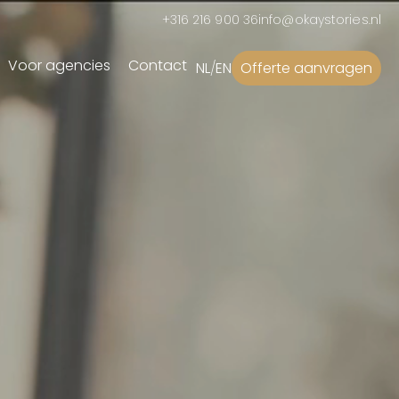
+316 216 900 36
info@okaystories.nl
Voor agencies
Contact
NL
/
EN
Offerte aanvragen
Campagnes
ial
Advertentiecampagne
(Re)brandingcampagne
Recruitmentcampagne