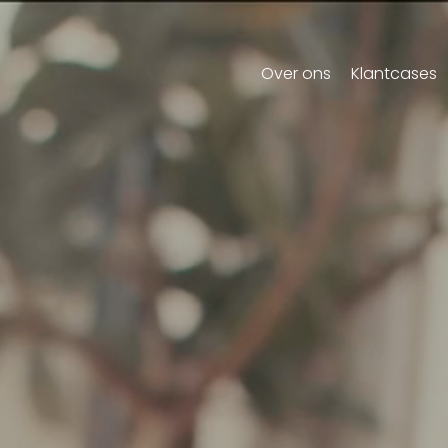
Over ons
Klantcases
Commercials
TV/Online commerc
Brandfilm