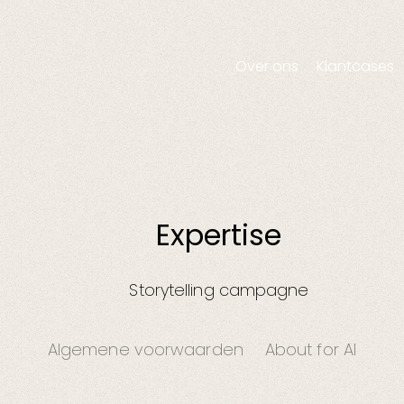
Over ons
Klantcases
Commercials
TV/Online commerc
Brandfilm
Expertise
Storytelling campagne
Algemene voorwaarden
About for AI