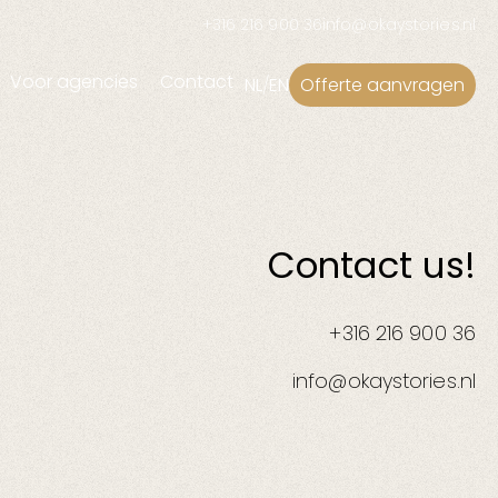
+316 216 900 36
info@okaystories.nl
Voor agencies
Contact
NL
/
EN
Offerte aanvragen
Campagnes
ial
Advertentiecampagne
(Re)brandingcampagne
Contact us!
Recruitmentcampagne
+316 216 900 36
info@okaystories.nl